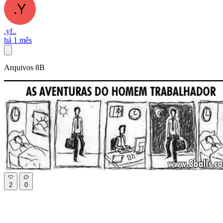
.yf..
há 1 mês
Arquivos 8B
2
0