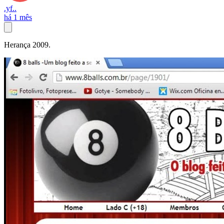
.yf..
há 1 mês
Herança 2009.