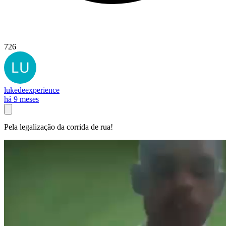
726
lukedeexperience
há 9 meses
Pela legalização da corrida de rua!