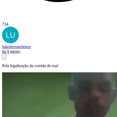
734
lukedeexperience
há 9 meses
Pela legalização da corrida de rua!