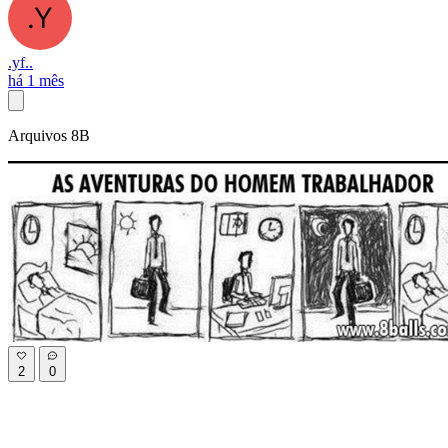
.yf..
há 1 mês
Arquivos 8B
2
0