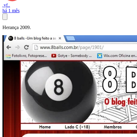
.yf..
há 1 mês
Herança 2009.