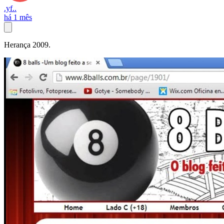
.yf..
há 1 mês
Herança 2009.