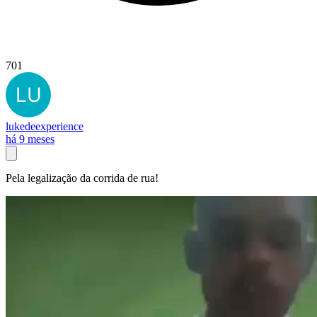
701
lukedeexperience
há 9 meses
Pela legalização da corrida de rua!