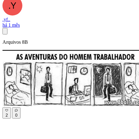
.yf..
há 1 mês
Arquivos 8B
2
0