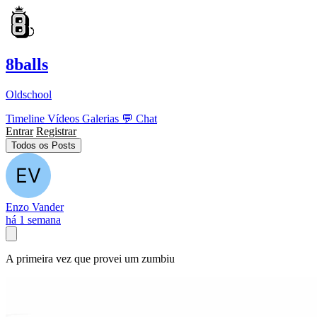
8balls
Oldschool
Timeline
Vídeos
Galerias
💬
Chat
Entrar
Registrar
Todos os Posts
Enzo Vander
há 1 semana
A primeira vez que provei um zumbiu