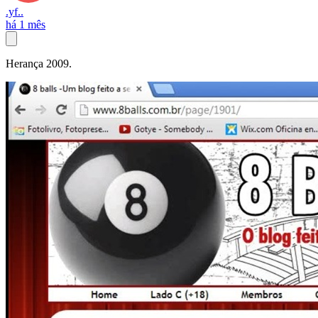
.yf..
há 1 mês
Herança 2009.