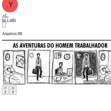
.yf..
há 1 mês
Arquivos 8B
2
0