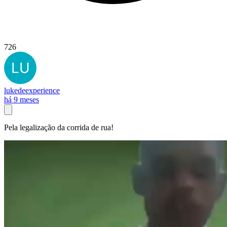
726
lukedeexperience
há 9 meses
Pela legalização da corrida de rua!