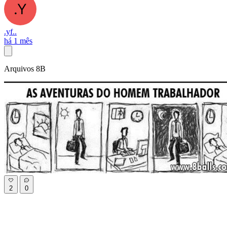
.yf..
há 1 mês
Arquivos 8B
2
0