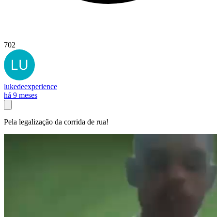
702
lukedeexperience
há 9 meses
Pela legalização da corrida de rua!