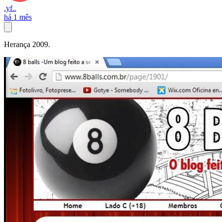
.yf..
há 1 mês
Herança 2009.