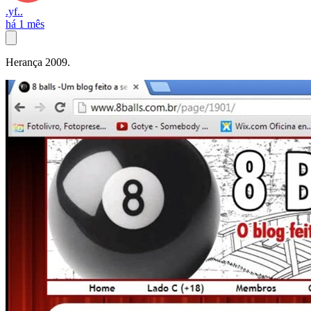
.yf..
há 1 mês
Herança 2009.