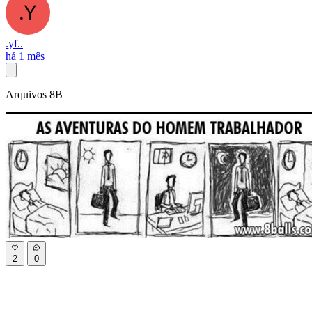
.yf..
há 1 mês
Arquivos 8B
2
0