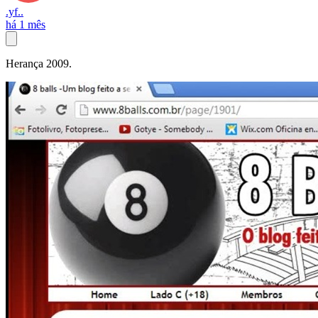
.yf..
há 1 mês
Herança 2009.