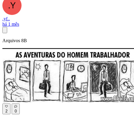
.yf..
há 1 mês
Arquivos 8B
2
0