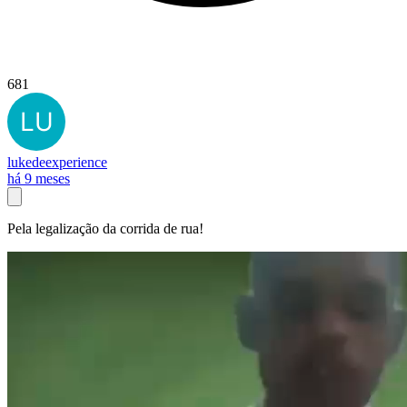
681
lukedeexperience
há 9 meses
Pela legalização da corrida de rua!