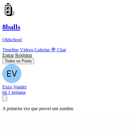
8balls
Oldschool
Timeline
Vídeos
Galerias
💬
Chat
Entrar
Registrar
Todos os Posts
Enzo Vander
há 1 semana
A primeira vez que provei um zumbiu