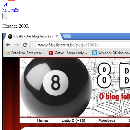
.yf..
há 1 mês
Herança 2009.