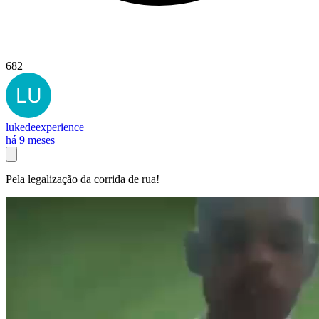
682
lukedeexperience
há 9 meses
Pela legalização da corrida de rua!