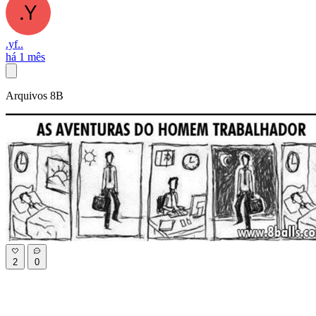
.yf..
há 1 mês
Arquivos 8B
2
0