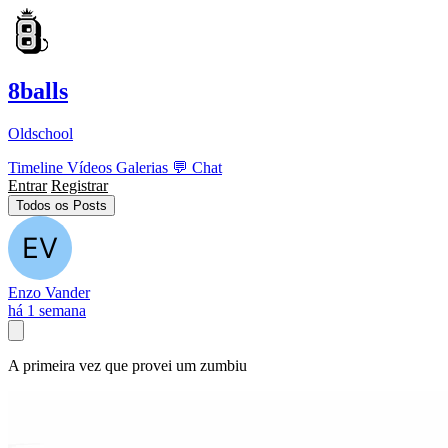
8balls
Oldschool
Timeline
Vídeos
Galerias
💬
Chat
Entrar
Registrar
Todos os Posts
Enzo Vander
há 1 semana
A primeira vez que provei um zumbiu