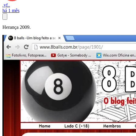
.yf..
há 1 mês
Herança 2009.