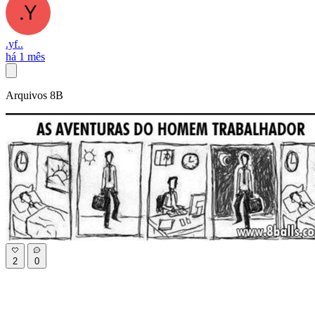
.yf..
há 1 mês
Arquivos 8B
2
0