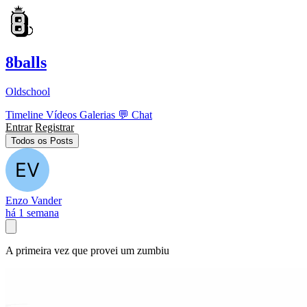
8balls
Oldschool
Timeline
Vídeos
Galerias
💬
Chat
Entrar
Registrar
Todos os Posts
Enzo Vander
há 1 semana
A primeira vez que provei um zumbiu