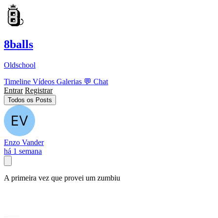
8balls
Oldschool
Timeline
Vídeos
Galerias
💬
Chat
Entrar
Registrar
Todos os Posts
Enzo Vander
há 1 semana
A primeira vez que provei um zumbiu