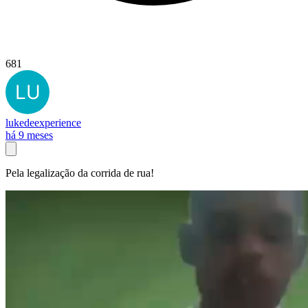
681
lukedeexperience
há 9 meses
Pela legalização da corrida de rua!