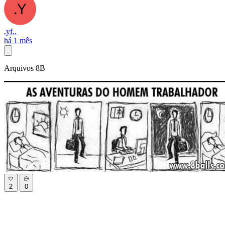
.yf..
há 1 mês
Arquivos 8B
2
0