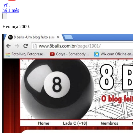
.yf..
há 1 mês
Herança 2009.