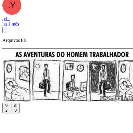
.yf..
há 1 mês
Arquivos 8B
2
0