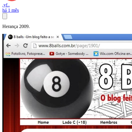
.yf..
há 1 mês
Herança 2009.