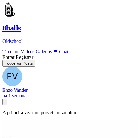
8balls
Oldschool
Timeline
Vídeos
Galerias
💬
Chat
Entrar
Registrar
Todos os Posts
Enzo Vander
há 1 semana
A primeira vez que provei um zumbiu